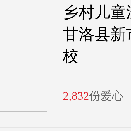
乡村儿童
甘洛县新
校
2,832
份爱心