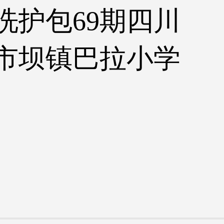
洗护包69期四川
市坝镇巴拉小学