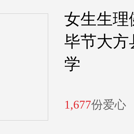
女生生理
毕节大方
学
1,677
份爱心