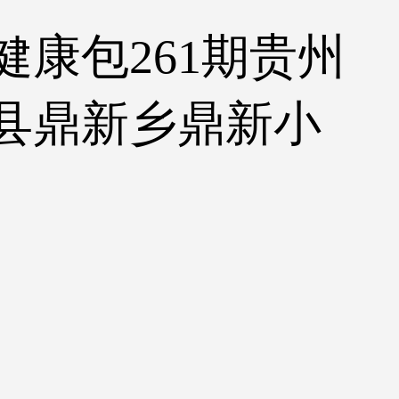
健康包261期贵州
县鼎新乡鼎新小