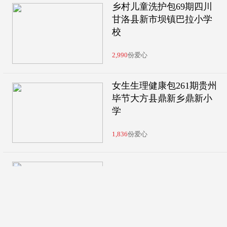
乡村儿童洗护包69期四川
甘洛县新市坝镇巴拉小学
校
2,990
份爱心
女生生理健康包261期贵州
毕节大方县鼎新乡鼎新小
学
1,836
份爱心
净水计划59期江西省上饶
市婺源县特殊教育学校
745
份爱心