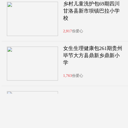
乡村儿童洗护包69期四川
甘洛县新市坝镇巴拉小学
校
2,917
份爱心
女生生理健康包261期贵州
毕节大方县鼎新乡鼎新小
学
1,763
份爱心
净水计划59期江西省上饶
市婺源县特殊教育学校
696
份爱心